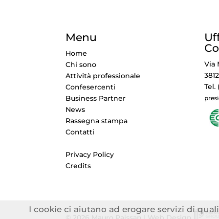
Menu
Uf
Co
Home
Via 
Chi sono
3812
Attività professionale
Tel.
Confesercenti
Business Partner
pres
News
Rassegna stampa
Contatti
Privacy Policy
Credits
I cookie ci aiutano ad erogare servizi di quali
© 2026 Mauro Paissan | Web Design