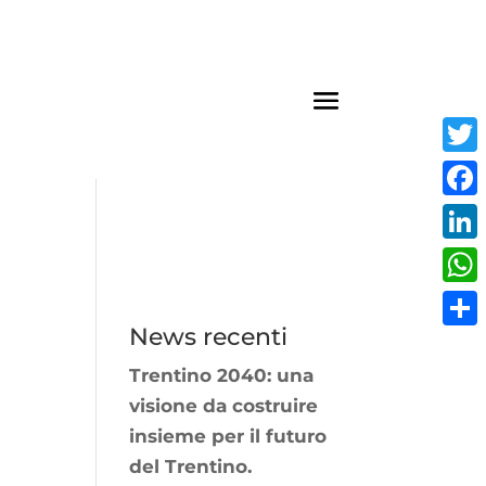
Twit
Fac
Link
Wha
News recenti
Cond
Trentino 2040: una
visione da costruire
insieme per il futuro
del Trentino.