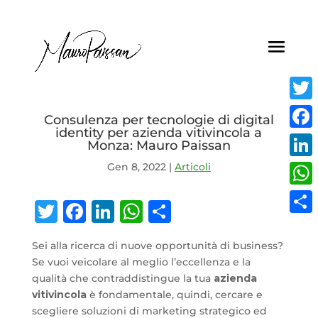
Twitt
Consulenza per tecnologie di digital
identity per azienda vitivincola a
Face
Monza: Mauro Paissan
Gen 8, 2022
|
Articoli
Linke
What
Twitter
Facebook
LinkedIn
WhatsApp
Condividi
Condi
Sei alla ricerca di nuove opportunità di business?
Se vuoi veicolare al meglio l’eccellenza e la
qualità che contraddistingue la tua
azienda
vitivincola
è fondamentale, quindi, cercare e
scegliere soluzioni di marketing strategico ed