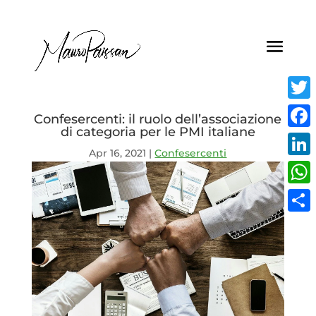
Twitt
Confesercenti: il ruolo dell’associazione
di categoria per le PMI italiane
Face
Apr 16, 2021
|
Confesercenti
Linke
What
Condi